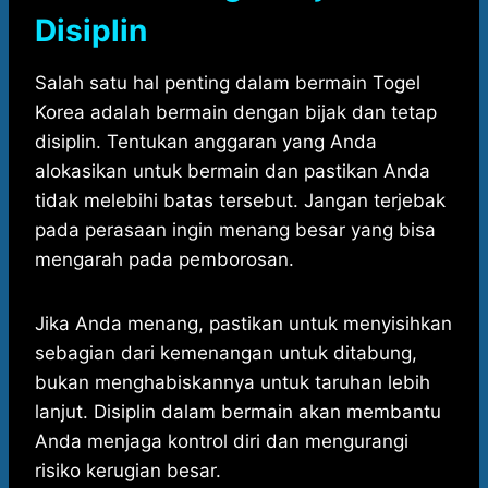
Disiplin
Salah satu hal penting dalam bermain Togel
Korea adalah bermain dengan bijak dan tetap
disiplin. Tentukan anggaran yang Anda
alokasikan untuk bermain dan pastikan Anda
tidak melebihi batas tersebut. Jangan terjebak
pada perasaan ingin menang besar yang bisa
mengarah pada pemborosan.
Jika Anda menang, pastikan untuk menyisihkan
sebagian dari kemenangan untuk ditabung,
bukan menghabiskannya untuk taruhan lebih
lanjut. Disiplin dalam bermain akan membantu
Anda menjaga kontrol diri dan mengurangi
risiko kerugian besar.