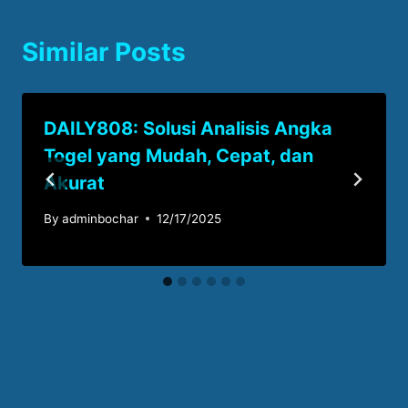
Similar Posts
DAILY808: Solusi Analisis Angka
Togel yang Mudah, Cepat, dan
Akurat
By
adminbochar
12/17/2025