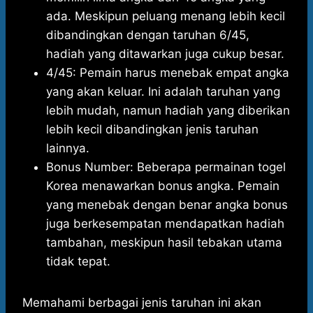
ada. Meskipun peluang menang lebih kecil
dibandingkan dengan taruhan 6/45,
hadiah yang ditawarkan juga cukup besar.
4/45: Pemain harus menebak empat angka
yang akan keluar. Ini adalah taruhan yang
lebih mudah, namun hadiah yang diberikan
lebih kecil dibandingkan jenis taruhan
lainnya.
Bonus Number: Beberapa permainan togel
Korea menawarkan bonus angka. Pemain
yang menebak dengan benar angka bonus
juga berkesempatan mendapatkan hadiah
tambahan, meskipun hasil tebakan utama
tidak tepat.
Memahami berbagai jenis taruhan ini akan