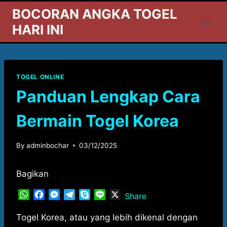
Skip
BOCORAN ANGKA TOGEL
to
HARI INI
content
TOGEL ONLINE
Panduan Lengkap Cara
Bermain Togel Korea
By
adminbochar
03/12/2025
Bagikan
W
F
M
T
S
L
X
Share
h
a
e
e
k
i
a
c
s
l
y
n
Togel Korea, atau yang lebih dikenal dengan