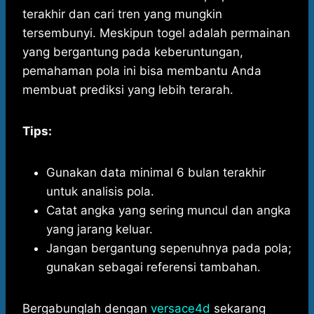
terakhir dan cari tren yang mungkin
tersembunyi. Meskipun togel adalah permainan
yang bergantung pada keberuntungan,
pemahaman pola ini bisa membantu Anda
membuat prediksi yang lebih terarah.
Tips:
Gunakan data minimal 6 bulan terakhir
untuk analisis pola.
Catat angka yang sering muncul dan angka
yang jarang keluar.
Jangan bergantung sepenuhnya pada pola;
gunakan sebagai referensi tambahan.
Bergabunglah dengan
versace4d
sekarang