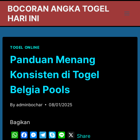
Skip
BOCORAN ANGKA TOGEL
to
HARI INI
content
TOGEL ONLINE
Panduan Menang
Konsisten di Togel
Belgia Pools
By
adminbochar
08/01/2025
Bagikan
W
F
M
T
S
L
X
Share