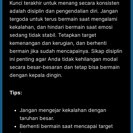
Kunci terakhir untuk menang secara konsisten
adalah disiplin dan pengendalian diri. Jangan
tergoda untuk terus bermain saat mengalami
kekalahan, dan hindari bermain saat emosi
sedang tidak stabil. Tetapkan target
kemenangan dan kerugian, dan berhenti
bermain jika sudah mencapainya. Sikap disiplin
ini penting agar Anda tidak kehilangan modal
secara besar-besaran dan tetap bisa bermain
dengan kepala dingin.
Tips:
Jangan mengejar kekalahan dengan
taruhan besar.
Berhenti bermain saat mencapai target