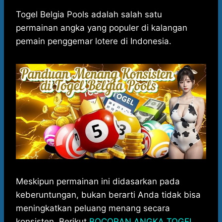
h
a
e
e
k
i
a
c
s
l
y
n
Togel Belgia Pools adalah salah satu
t
e
s
e
p
e
permainan angka yang populer di kalangan
s
b
e
g
e
pemain penggemar lotere di Indonesia.
A
o
n
r
p
o
g
a
p
k
e
m
r
Meskipun permainan ini didasarkan pada
keberuntungan, bukan berarti Anda tidak bisa
meningkatkan peluang menang secara
konsisten. Berikut
BOCORAN ANGKA TOGEL