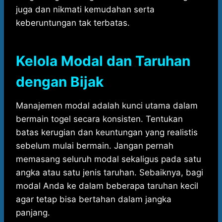
juga dan nikmati kemudahan serta
keberuntungan tak terbatas.
Kelola Modal dan Taruhan
dengan Bijak
Manajemen modal adalah kunci utama dalam
bermain togel secara konsisten. Tentukan
batas kerugian dan keuntungan yang realistis
sebelum mulai bermain. Jangan pernah
memasang seluruh modal sekaligus pada satu
angka atau satu jenis taruhan. Sebaiknya, bagi
modal Anda ke dalam beberapa taruhan kecil
agar tetap bisa bertahan dalam jangka
panjang.