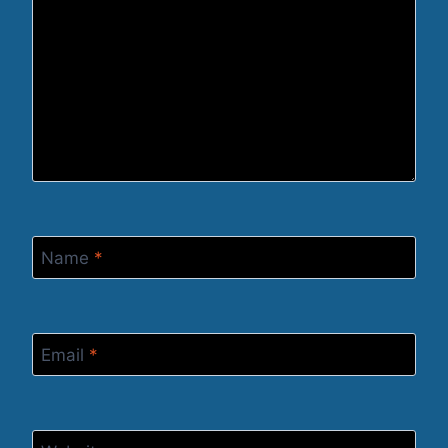
Name
*
Email
*