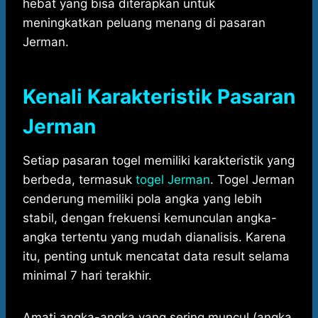
hebat yang bisa diterapkan untuk
meningkatkan peluang menang di pasaran
Jerman.
Kenali Karakteristik Pasaran
Jerman
Setiap pasaran togel memiliki karakteristik yang
berbeda, termasuk
togel Jerman
. Togel Jerman
cenderung memiliki pola angka yang lebih
stabil, dengan frekuensi kemunculan angka-
angka tertentu yang mudah dianalisis. Karena
itu, penting untuk mencatat data result selama
minimal 7 hari terakhir.
Amati angka-angka yang sering muncul (angka