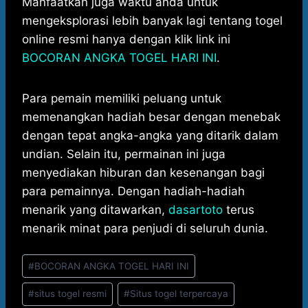
Manfaatkan juga waktu anda untuk
mengeksplorasi lebih banyak lagi tentang togel
online resmi hanya dengan klik link ini
BOCORAN ANGKA TOGEL HARI INI
.
Para pemain memiliki peluang untuk
memenangkan hadiah besar dengan menebak
dengan tepat angka-angka yang ditarik dalam
undian. Selain itu, permainan ini juga
menyediakan hiburan dan kesenangan bagi
para pemainnya. Dengan hadiah-hadiah
menarik yang ditawarkan,
dasartoto
terus
menarik minat para penjudi di seluruh dunia.
Post
#
BOCORAN ANGKA TOGEL HARI INI
Tags:
#
situs togel resmi
#
Situs togel terpercaya