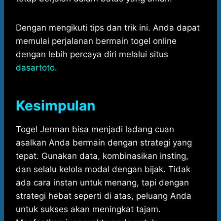
Dengan mengikuti tips dan trik ini. Anda dapat
memulai perjalanan bermain togel online
dengan lebih percaya diri melalui situs
dasartoto
.
Kesimpulan
Togel Jerman bisa menjadi ladang cuan
asalkan Anda bermain dengan strategi yang
tepat. Gunakan data, kombinasikan insting,
dan selalu kelola modal dengan bijak. Tidak
ada cara instan untuk menang, tapi dengan
strategi hebat seperti di atas, peluang Anda
untuk sukses akan meningkat tajam.