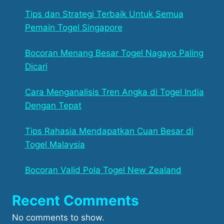
Tips dan Strategi Terbaik Untuk Semua
Pemain Togel Singapore
Bocoran Menang Besar Togel Nagayo Paling
Dicari
Cara Menganalisis Tren Angka di Togel India
Dengan Tepat
Tips Rahasia Mendapatkan Cuan Besar di
Togel Malaysia
Bocoran Valid Pola Togel New Zealand
Recent Comments
No comments to show.