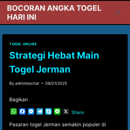
Skip
BOCORAN ANGKA TOGEL
to
HARI INI
content
TOGEL ONLINE
Strategi Hebat Main
Togel Jerman
By
adminbochar
08/01/2025
Bagikan
W
F
M
T
S
L
X
Share
h
a
e
e
k
i
a
c
s
l
y
n
Pasaran togel Jerman semakin populer di