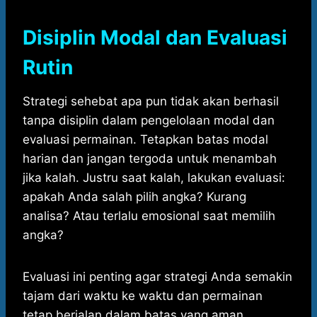
Disiplin Modal dan Evaluasi
Rutin
Strategi sehebat apa pun tidak akan berhasil
tanpa disiplin dalam pengelolaan modal dan
evaluasi permainan. Tetapkan batas modal
harian dan jangan tergoda untuk menambah
jika kalah. Justru saat kalah, lakukan evaluasi:
apakah Anda salah pilih angka? Kurang
analisa? Atau terlalu emosional saat memilih
angka?
Evaluasi ini penting agar strategi Anda semakin
tajam dari waktu ke waktu dan permainan
tetap berjalan dalam batas yang aman.