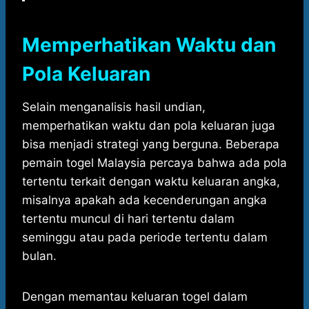
Memperhatikan Waktu dan
Pola Keluaran
Selain menganalisis hasil undian,
memperhatikan waktu dan pola keluaran juga
bisa menjadi strategi yang berguna. Beberapa
pemain togel Malaysia percaya bahwa ada pola
tertentu terkait dengan waktu keluaran angka,
misalnya apakah ada kecenderungan angka
tertentu muncul di hari tertentu dalam
seminggu atau pada periode tertentu dalam
bulan.
Dengan memantau keluaran togel dalam