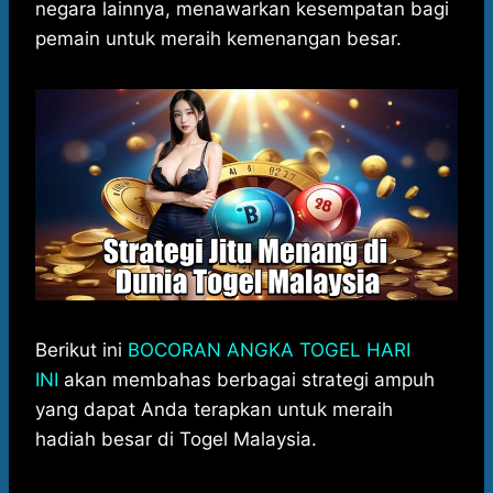
t
e
s
e
p
e
negara lainnya, menawarkan kesempatan bagi
s
b
e
g
e
pemain untuk meraih kemenangan besar.
A
o
n
r
p
o
g
a
p
k
e
m
r
Berikut ini
BOCORAN ANGKA TOGEL HARI
INI
akan membahas berbagai strategi ampuh
yang dapat Anda terapkan untuk meraih
hadiah besar di Togel Malaysia.