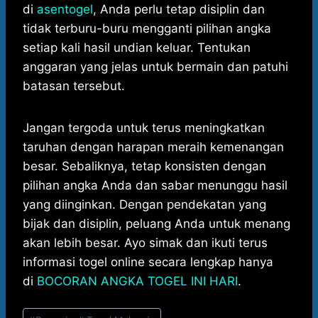
di
asentogel
, Anda perlu tetap disiplin dan
tidak terburu-buru mengganti pilihan angka
setiap kali hasil undian keluar. Tentukan
anggaran yang jelas untuk bermain dan patuhi
batasan tersebut.
Jangan tergoda untuk terus meningkatkan
taruhan dengan harapan meraih kemenangan
besar. Sebaliknya, tetap konsisten dengan
pilihan angka Anda dan sabar menunggu hasil
yang diinginkan. Dengan pendekatan yang
bijak dan disiplin, peluang Anda untuk menang
akan lebih besar. Ayo simak dan ikuti terus
informasi togel online secara lengkap hanya
di
BOCORAN ANGKA TOGEL INI HARI
.
Post