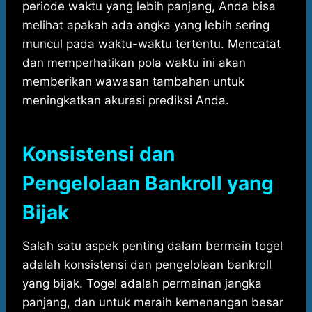
periode waktu yang lebih panjang, Anda bisa
melihat apakah ada angka yang lebih sering
muncul pada waktu-waktu tertentu. Mencatat
dan memperhatikan pola waktu ini akan
memberikan wawasan tambahan untuk
meningkatkan akurasi prediksi Anda.
Konsistensi dan
Pengelolaan Bankroll yang
Bijak
Salah satu aspek penting dalam bermain togel
adalah konsistensi dan pengelolaan bankroll
yang bijak. Togel adalah permainan jangka
panjang, dan untuk meraih kemenangan besar