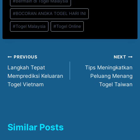
#
Bermain di Togel Malaysia
Tags:
#
BOCORAN ANGKA TOGEL HARI INI
#
Togel Malaysia
#
Togel Online
Post
PREVIOUS
NEXT
Langkah Tepat
Tips Meningkatkan
navigation
Memprediksi Keluaran
Peluang Menang
Togel Vietnam
Togel Taiwan
Similar Posts