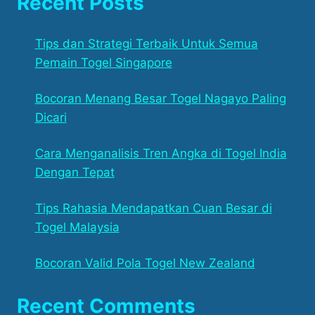
Recent Posts
Tips dan Strategi Terbaik Untuk Semua
Pemain Togel Singapore
Bocoran Menang Besar Togel Nagayo Paling
Dicari
Cara Menganalisis Tren Angka di Togel India
Dengan Tepat
Tips Rahasia Mendapatkan Cuan Besar di
Togel Malaysia
Bocoran Valid Pola Togel New Zealand
Recent Comments