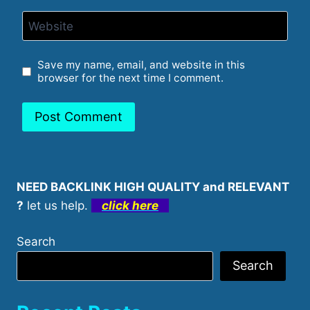
Website
Save my name, email, and website in this
browser for the next time I comment.
NEED BACKLINK HIGH QUALITY and RELEVANT
?
let us help.
click here
Search
Search