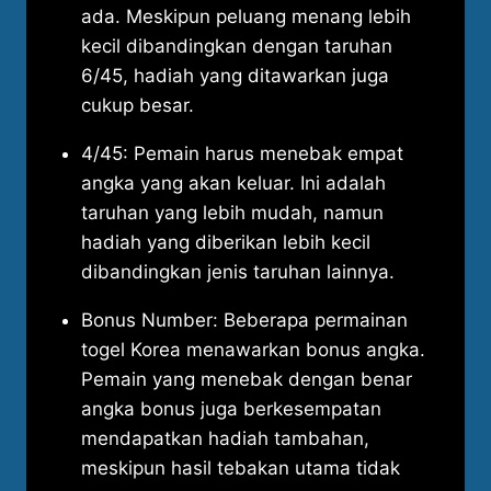
ada. Meskipun peluang menang lebih
kecil dibandingkan dengan taruhan
6/45, hadiah yang ditawarkan juga
cukup besar.
4/45: Pemain harus menebak empat
angka yang akan keluar. Ini adalah
taruhan yang lebih mudah, namun
hadiah yang diberikan lebih kecil
dibandingkan jenis taruhan lainnya.
Bonus Number: Beberapa permainan
togel Korea menawarkan bonus angka.
Pemain yang menebak dengan benar
angka bonus juga berkesempatan
mendapatkan hadiah tambahan,
meskipun hasil tebakan utama tidak