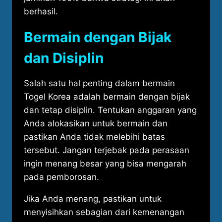
berhasil.
Bermain dengan Bijak
dan Disiplin
Salah satu hal penting dalam bermain
Togel Korea adalah bermain dengan bijak
dan tetap disiplin. Tentukan anggaran yang
Anda alokasikan untuk bermain dan
pastikan Anda tidak melebihi batas
tersebut. Jangan terjebak pada perasaan
ingin menang besar yang bisa mengarah
pada pemborosan.
Jika Anda menang, pastikan untuk
menyisihkan sebagian dari kemenangan