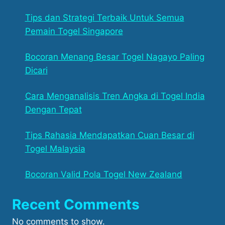
Tips dan Strategi Terbaik Untuk Semua
Pemain Togel Singapore
Bocoran Menang Besar Togel Nagayo Paling
Dicari
Cara Menganalisis Tren Angka di Togel India
Dengan Tepat
Tips Rahasia Mendapatkan Cuan Besar di
Togel Malaysia
Bocoran Valid Pola Togel New Zealand
Recent Comments
No comments to show.