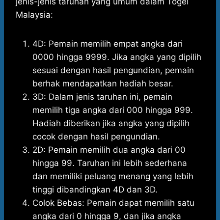
jenis-jenis taruhan yang umum dalam Togel
Malaysia:
4D: Pemain memilih empat angka dari
0000 hingga 9999. Jika angka yang dipilih
sesuai dengan hasil pengundian, pemain
berhak mendapatkan hadiah besar.
3D: Dalam jenis taruhan ini, pemain
memilih tiga angka dari 000 hingga 999.
Hadiah diberikan jika angka yang dipilih
cocok dengan hasil pengundian.
2D: Pemain memilih dua angka dari 00
hingga 99. Taruhan ini lebih sederhana
dan memiliki peluang menang yang lebih
tinggi dibandingkan 4D dan 3D.
Colok Bebas: Pemain dapat memilih satu
angka dari 0 hingga 9, dan jika angka