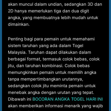
akan muncul dalam undian, sedangkan 3D dan
2D hanya memerlukan tiga dan dua digit
angka, yang membuatnya lebih mudah untuk
dimainkan.
Penting bagi para pemain untuk memahami
sistem taruhan yang ada dalam Togel
Malaysia. Taruhan dapat dilakukan dalam
berbagai format, termasuk colok bebas, colok
jitu, dan taruhan kombinasi. Colok bebas
memungkinkan pemain untuk memilih angka
tanpa mempertimbangkan urutannya,
sedangkan colok jitu meminta pemain untuk
menebak angka dengan urutan yang tepat.
Dibawah ini
BOCORAN ANGKA TOGEL HARI INI
akan memberikan informasi menarik yang wajib