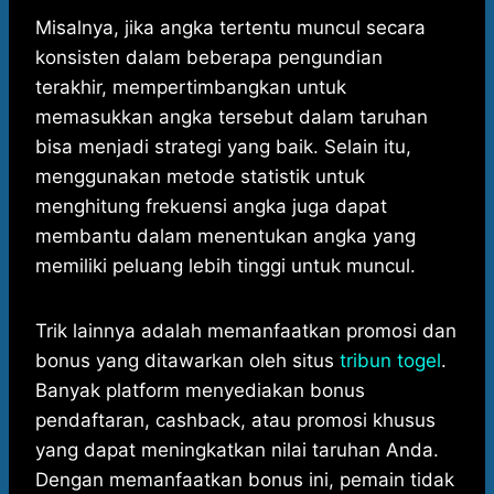
Misalnya, jika angka tertentu muncul secara
konsisten dalam beberapa pengundian
terakhir, mempertimbangkan untuk
memasukkan angka tersebut dalam taruhan
bisa menjadi strategi yang baik. Selain itu,
menggunakan metode statistik untuk
menghitung frekuensi angka juga dapat
membantu dalam menentukan angka yang
memiliki peluang lebih tinggi untuk muncul.
Trik lainnya adalah memanfaatkan promosi dan
bonus yang ditawarkan oleh situs
tribun togel
.
Banyak platform menyediakan bonus
pendaftaran, cashback, atau promosi khusus
yang dapat meningkatkan nilai taruhan Anda.
Dengan memanfaatkan bonus ini, pemain tidak