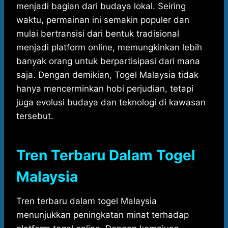
menjadi bagian dari budaya lokal. Seiring
waktu, permainan ini semakin populer dan
mulai bertransisi dari bentuk tradisional
menjadi platform online, memungkinkan lebih
banyak orang untuk berpartisipasi dari mana
saja. Dengan demikian, Togel Malaysia tidak
hanya mencerminkan hobi perjudian, tetapi
juga evolusi budaya dan teknologi di kawasan
tersebut.
Tren Terbaru Dalam Togel
Malaysia
Tren terbaru dalam togel Malaysia
menunjukkan peningkatan minat terhadap