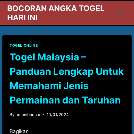
Skip
BOCORAN ANGKA TOGEL
to
HARI INI
content
TOGEL ONLINE
Togel Malaysia –
Panduan Lengkap Untuk
Memahami Jenis
Permainan dan Taruhan
By
adminbochar
10/01/2024
Bagikan