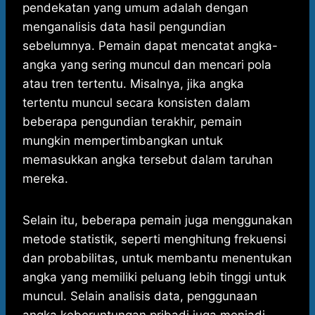
pendekatan yang umum adalah dengan
menganalisis data hasil pengundian
sebelumnya. Pemain dapat mencatat angka-
angka yang sering muncul dan mencari pola
atau tren tertentu. Misalnya, jika angka
tertentu muncul secara konsisten dalam
beberapa pengundian terakhir, pemain
mungkin mempertimbangkan untuk
memasukkan angka tersebut dalam taruhan
mereka.
Selain itu, beberapa pemain juga menggunakan
metode statistik, seperti menghitung frekuensi
dan probabilitas, untuk membantu menentukan
angka yang memiliki peluang lebih tinggi untuk
muncul. Selain analisis data, penggunaan