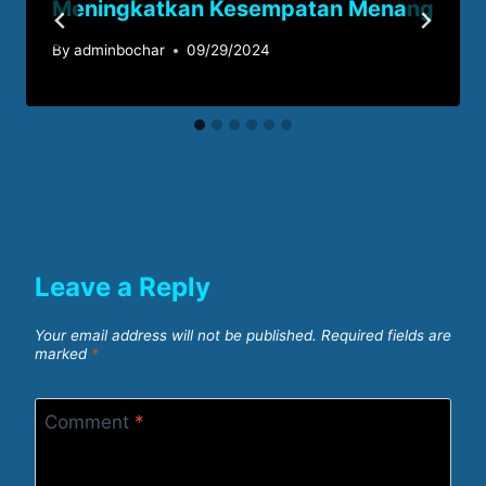
Meningkatkan Kesempatan Menang
By
adminbochar
09/29/2024
Leave a Reply
Your email address will not be published.
Required fields are
marked
*
Comment
*