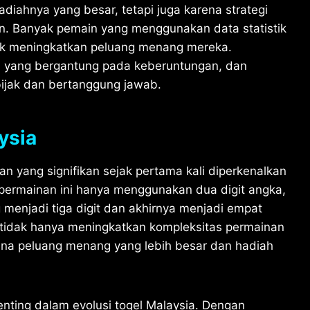
diahnya yang besar, tetapi juga karena strategi
in. Banyak pemain yang menggunakan data statistik
uk meningkatkan peluang menang mereka.
an yang bergantung pada keberuntungan, dan
ijak dan bertanggung jawab.
ysia
 yang signifikan sejak pertama kali diperkenalkan
permainan ini hanya menggunakan dua digit angka,
menjadi tiga digit dan akhirnya menjadi empat
i tidak hanya meningkatkan kompleksitas permainan
rena peluang menang yang lebih besar dan hadiah
enting dalam evolusi togel Malaysia. Dengan