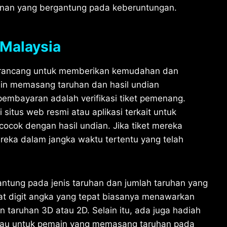
ainan yang bergantung pada keberuntungan.
Malaysia
irancang untuk memberikan kemudahan dan
ain memasang taruhan dan hasil undian
embayaran adalah verifikasi tiket pemenang.
situs web resmi atau aplikasi terkait untuk
ocok dengan hasil undian. Jika tiket mereka
eka dalam jangka waktu tertentu yang telah
antung pada jenis taruhan dan jumlah taruhan yang
at digit angka yang tepat biasanya menawarkan
 taruhan 3D atau 2D. Selain itu, ada juga hadiah
atau untuk pemain yang memasang taruhan pada