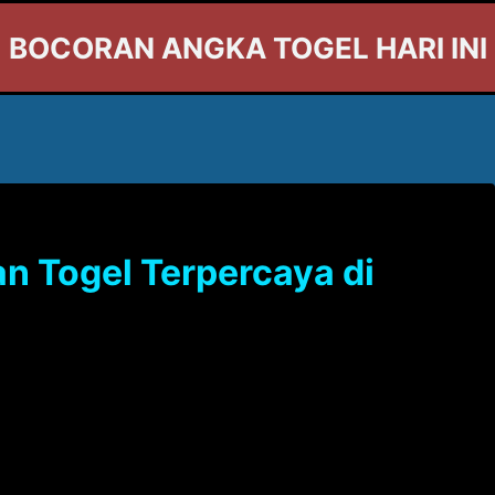
BOCORAN ANGKA TOGEL HARI INI
an Togel Terpercaya di