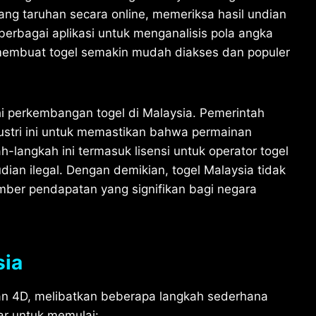
ng taruhan secara online, memeriksa hasil undian
erbagai aplikasi untuk menganalisis pola angka
membuat togel semakin mudah diakses dan populer
i perkembangan togel di Malaysia. Pemerintah
ustri ini untuk memastikan bahwa permainan
h-langkah ini termasuk lisensi untuk operator togel
ian ilegal. Dengan demikian, togel Malaysia tidak
mber pendapatan yang signifikan bagi negara
sia
an 4D, melibatkan beberapa langkah sederhana
ar untuk memulai: