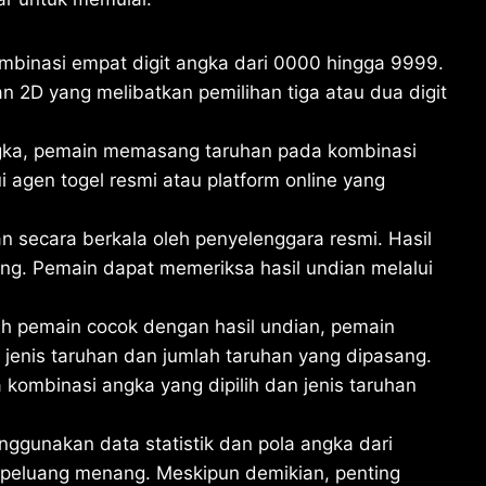
mbinasi empat digit angka dari 0000 hingga 9999.
n 2D yang melibatkan pemilihan tiga atau dua digit
gka, pemain memasang taruhan pada kombinasi
 agen togel resmi atau platform online yang
 secara berkala oleh penyelenggara resmi. Hasil
g. Pemain dapat memeriksa hasil undian melalui
ih pemain cocok dengan hasil undian, pemain
jenis taruhan dan jumlah taruhan yang dipasang.
 kombinasi angka yang dipilih dan jenis taruhan
nggunakan data statistik dan pola angka dari
peluang menang. Meskipun demikian, penting