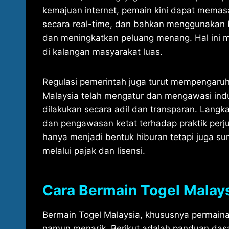
kemajuan internet, pemain kini dapat memasa
secara real-time, dan bahkan menggunakan b
dan meningkatkan peluang menang. Hal ini 
di kalangan masyarakat luas.
Regulasi pemerintah juga turut mempengaruh
Malaysia telah mengatur dan mengawasi ind
dilakukan secara adil dan transparan. Langka
dan pengawasan ketat terhadap praktik perjud
hanya menjadi bentuk hiburan tetapi juga su
melalui pajak dan lisensi.
Cara Bermain Togel Malay
Bermain Togel Malaysia, khususnya permain
namun menarik. Berikut adalah panduan das