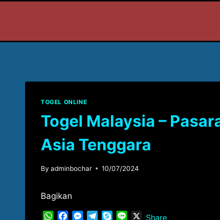
Skip
to
content
TOGEL ONLINE
Togel Malaysia – Pasar
Asia Tenggara
By
adminbochar
10/07/2024
Bagikan
W
F
M
T
S
L
X
Share