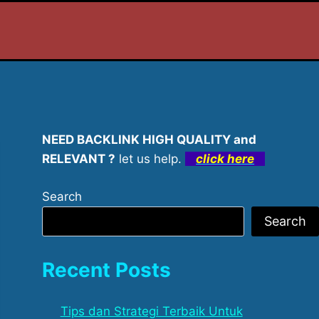
NEED BACKLINK HIGH QUALITY and
RELEVANT ?
let us help.
click here
Search
Search
Recent Posts
Tips dan Strategi Terbaik Untuk