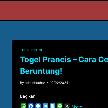
Skip
to
content
TOGEL ONLINE
Togel Prancis – Cara C
Beruntung!
By
adminbochar
10/02/2024
Bagikan
W
F
M
T
S
L
X
Share