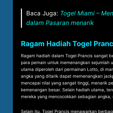
Baca Juga:
Togel Miami – Men
dalam Pasaran menarik
Ragam Hadiah Togel Pranc
Ragam hadiah dalam Togel Prancis sangat be
para pemain untuk memenangkan sejumlah 
utama diperoleh dari permainan Lotto, di 
angka yang ditarik dapat memenangkan jack
mencapai nilai yang sangat tinggi, menarik 
kemenangan besar. Selain hadiah utama, terd
mereka yang mencocokkan sebagian angka, 
Selain itu, Togel Prancis menawarkan berbaga