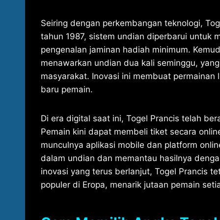
Seiring dengan perkembangan teknologi, To
tahun 1987, sistem undian diperbarui untuk 
pengenalan jaminan hadiah minimum. Kemudi
menawarkan undian dua kali seminggu, yang
masyarakat. Inovasi ini membuat permainan 
baru pemain.
Di era digital saat ini, Togel Prancis telah 
Pemain kini dapat membeli tiket secara onli
munculnya aplikasi mobile dan platform onli
dalam undian dan memantau hasilnya dengan
inovasi yang terus berlanjut, Togel Prancis t
populer di Eropa, menarik jutaan pemain seti