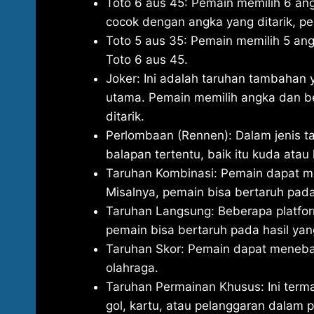
Toto 6 aus 45: Pemain memilih 6 ang
cocok dengan angka yang ditarik, p
Toto 5 aus 35: Pemain memilih 5 an
Toto 6 aus 45.
Joker: Ini adalah taruhan tambahan
utama. Pemain memilih angka dan b
ditarik.
Perlombaan (Rennen): Dalam jenis ta
balapan tertentu, baik itu kuda atau
Taruhan Kombinasi: Pemain dapat m
Misalnya, pemain bisa bertaruh pada
Taruhan Langsung: Beberapa platfo
pemain bisa bertaruh pada hasil yang
Taruhan Skor: Pemain dapat menebak
olahraga.
Taruhan Permainan Khusus: Ini terma
gol, kartu, atau pelanggaran dalam 