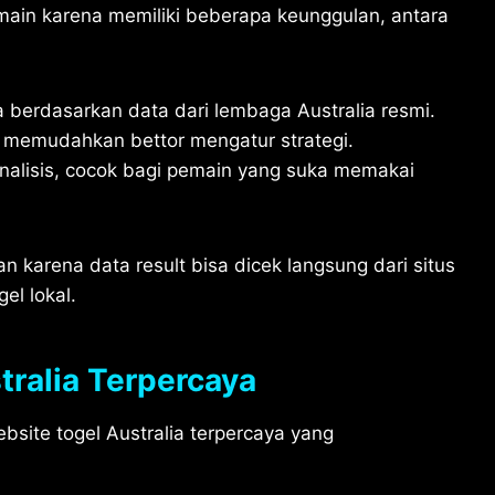
main karena memiliki beberapa keunggulan, antara
a berdasarkan data dari lembaga Australia resmi.
i, memudahkan bettor mengatur strategi.
nalisis, cocok bagi pemain yang suka memakai
n karena data result bisa dicek langsung dari situs
el lokal.
tralia Terpercaya
website togel Australia terpercaya yang