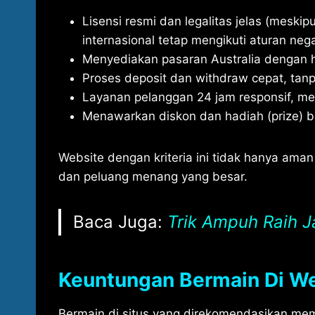
Lisensi resmi dan legalitas jelas (meskipu
internasional tetap mengikuti aturan nega
Menyediakan pasaran Australia dengan ha
Proses deposit dan withdraw cepat, tan
Layanan pelanggan 24 jam responsif, mem
Menawarkan diskon dan hadiah (prize) b
Website dengan kriteria ini tidak hanya am
dan peluang menang yang besar.
Baca Juga:
Trik Ampuh Raih J
Keuntungan Bermain Di W
Bermain di situs yang direkomendasikan mem