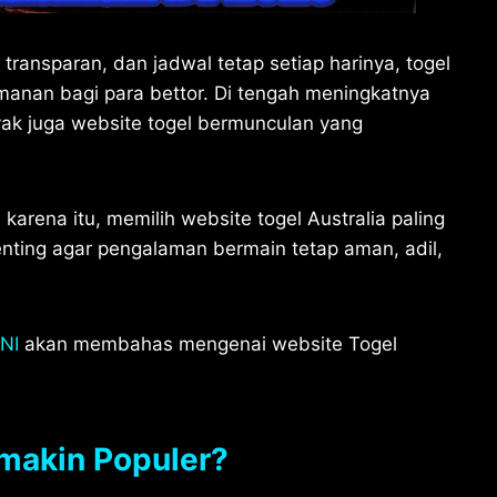
transparan, dan jadwal tetap setiap harinya, togel
anan bagi para bettor. Di tengah meningkatnya
yak juga website togel bermunculan yang
arena itu, memilih website togel Australia paling
nting agar pengalaman bermain tetap aman, adil,
NI
akan membahas mengenai website Togel
emakin Populer?