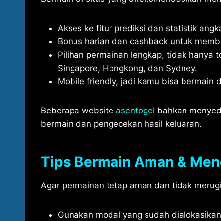
Akses ke fitur prediksi dan statistik a
Bonus harian dan cashback untuk member
Pilihan permainan lengkap, tidak hanya to
Singapore, Hongkong, dan Sydney.
Mobile friendly, jadi kamu bisa bermain
Beberapa website
asentogel
bahkan menyedi
bermain dan pengecekan hasil keluaran.
Tips Bermain Aman & Meng
Agar permainan tetap aman dan tidak merugik
Gunakan modal yang sudah dialokasikan