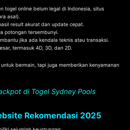
n togel online belum legal di Indonesia, situs
ra asal).
sil result akurat dan update cepat.
pa potongan tersembunyi.
bantu jika ada kendala teknis atau transaksi.
esar, termasuk 4D, 3D, dan 2D.
an untuk bermain, tapi juga memberikan kenyamanan
ackpot di Togel Sydney Pools
ebsite Rekomendasi 2025
iliki sejumlah keuntungan: