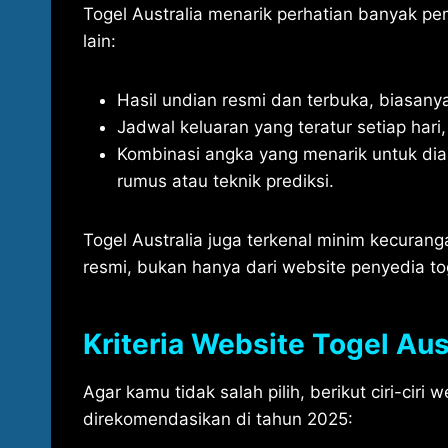
Togel Australia menarik perhatian banyak pe
lain:
Hasil undian resmi dan terbuka, biasany
Jadwal keluaran yang teratur setiap har
Kombinasi angka yang menarik untuk dia
rumus atau teknik prediksi.
Togel Australia juga terkenal minim kecuranga
resmi, bukan hanya dari website penyedia tog
Kriteria Website Togel Aus
Agar kamu tidak salah pilih, berikut ciri-ciri 
direkomendasikan di tahun 2025: