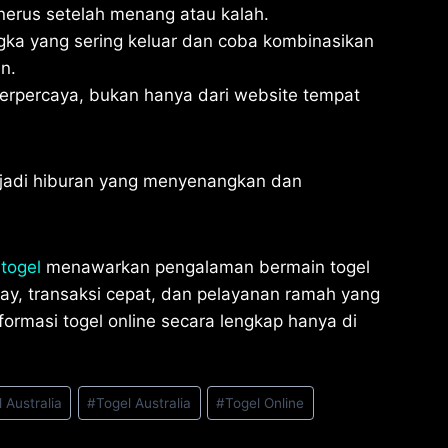
erus setelah menang atau kalah.
gka yang sering keluar dan coba kombinasikan
n.
 terpercaya, bukan hanya dari website tempat
njadi hiburan yang menyenangkan dan
togel
menawarkan pengalaman bermain togel
play, transaksi cepat, dan pelayanan ramah yang
nformasi togel online secara lengkap hanya di
 Australia
#
Togel Australia
#
Togel Online