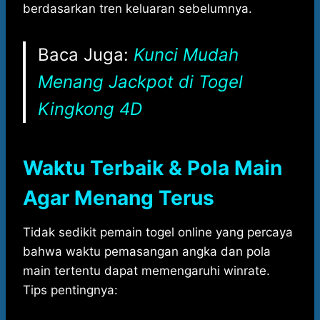
berdasarkan tren keluaran sebelumnya.
Baca Juga:
Kunci Mudah
Menang Jackpot di Togel
Kingkong 4D
Waktu Terbaik & Pola Main
Agar Menang Terus
Tidak sedikit pemain togel online yang percaya
bahwa waktu pemasangan angka dan pola
main tertentu dapat memengaruhi winrate.
Tips pentingnya: