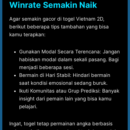
Winrate Semakin Naik
Agar semakin gacor di togel Vietnam 2D,
berikut beberapa tips tambahan yang bisa
kamu terapkan:
Gunakan Modal Secara Terencana: Jangan
habiskan modal dalam sekali pasang. Bagi
menjadi beberapa sesi.
Bermain di Hari Stabil: Hindari bermain
saat kondisi emosional sedang buruk.
Ikuti Komunitas atau Grup Prediksi: Banyak
insight dari pemain lain yang bisa kamu
pelajari.
Ingat, togel tetap permainan angka berbasis