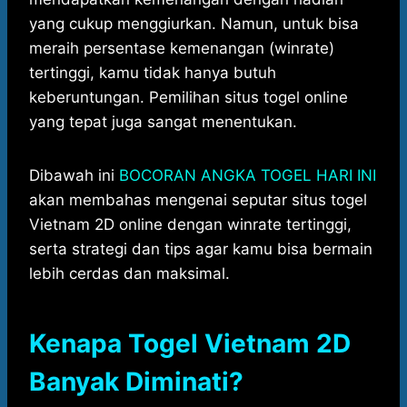
yang cukup menggiurkan. Namun, untuk bisa
meraih persentase kemenangan (winrate)
tertinggi, kamu tidak hanya butuh
keberuntungan. Pemilihan situs togel online
yang tepat juga sangat menentukan.
Dibawah ini
BOCORAN ANGKA TOGEL HARI INI
akan membahas mengenai seputar situs togel
Vietnam 2D online dengan winrate tertinggi,
serta strategi dan tips agar kamu bisa bermain
lebih cerdas dan maksimal.
Kenapa Togel Vietnam 2D
Banyak Diminati?