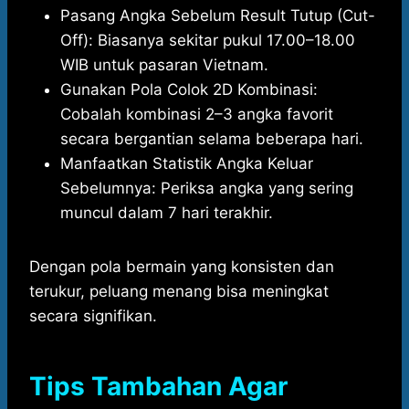
Pasang Angka Sebelum Result Tutup (Cut-
Off): Biasanya sekitar pukul 17.00–18.00
WIB untuk pasaran Vietnam.
Gunakan Pola Colok 2D Kombinasi:
Cobalah kombinasi 2–3 angka favorit
secara bergantian selama beberapa hari.
Manfaatkan Statistik Angka Keluar
Sebelumnya: Periksa angka yang sering
muncul dalam 7 hari terakhir.
Dengan pola bermain yang konsisten dan
terukur, peluang menang bisa meningkat
secara signifikan.
Tips Tambahan Agar