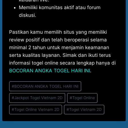
Memiliki komunitas aktif atau forum
diskusi.
Pastikan kamu memilih situs yang memiliki
review positif dan telah beroperasi selama
minimal 2 tahun untuk menjamin keamanan
serta kualitas layanan. Simak dan ikuti terus
informasi togel online secara lengkap hanya di
BOCORAN ANGKA TOGEL HARI INI
.
Post
#
BOCORAN ANGKA TOGEL HARI INI
Tags:
#
Jackpot Togel Vietnam 2D
#
Togel Online
#
Togel Online Vietnam 2D
#
Togel Vietnam 2D