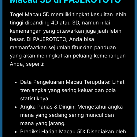
Togel Macau 5D memiliki tingkat kesulitan lebih
tinggi dibanding 4D atau 3D, namun nilai
kemenangan yang ditawarkan juga jauh lebih
besar. Di PAJEROTOTO, Anda bisa
memanfaatkan sejumlah fitur dan panduan
yang akan meningkatkan peluang kemenangan
Anda, seperti:
Data Pengeluaran Macau Terupdate: Lihat
tren angka yang sering keluar dan pola
statistiknya.
Angka Panas & Dingin: Mengetahui angka
mana yang sedang sering muncul dan
mana yang jarang.
Prediksi Harian Macau 5D: Disediakan oleh