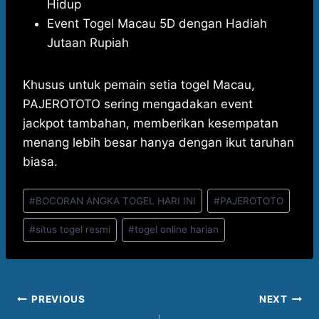
Hidup
Event Togel Macau 5D dengan Hadiah
Jutaan Rupiah
Khusus untuk pemain setia togel Macau,
PAJEROTOTO sering mengadakan event
jackpot tambahan, memberikan kesempatan
menang lebih besar hanya dengan ikut taruhan
biasa.
Post
#
BOCORAN ANGKA TOGEL HARI INI
#
PAJEROTOTO
Tags:
#
situs togel resmi
#
togel online harian
Post
PREVIOUS
NEXT