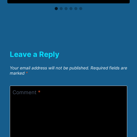
Leave a Reply
Your email address will not be published.
Required fields are
marked
*
Comment
*