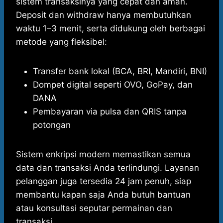
sistem transaksinya yang cepat dan aman.
Deposit dan withdraw hanya membutuhkan
waktu 1–3 menit, serta didukung oleh berbagai
metode yang fleksibel:
Transfer bank lokal (BCA, BRI, Mandiri, BNI)
Dompet digital seperti OVO, GoPay, dan
DANA
Pembayaran via pulsa dan QRIS tanpa
potongan
Sistem enkripsi modern memastikan semua
data dan transaksi Anda terlindungi. Layanan
pelanggan juga tersedia 24 jam penuh, siap
membantu kapan saja Anda butuh bantuan
atau konsultasi seputar permainan dan
transaksi.