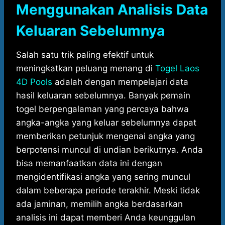
Menggunakan Analisis Data
Keluaran Sebelumnya
Salah satu trik paling efektif untuk
meningkatkan peluang menang di
Togel Laos
4D Pools
adalah dengan mempelajari data
hasil keluaran sebelumnya. Banyak pemain
togel berpengalaman yang percaya bahwa
angka-angka yang keluar sebelumnya dapat
memberikan petunjuk mengenai angka yang
berpotensi muncul di undian berikutnya. Anda
bisa memanfaatkan data ini dengan
mengidentifikasi angka yang sering muncul
dalam beberapa periode terakhir. Meski tidak
ada jaminan, memilih angka berdasarkan
analisis ini dapat memberi Anda keunggulan