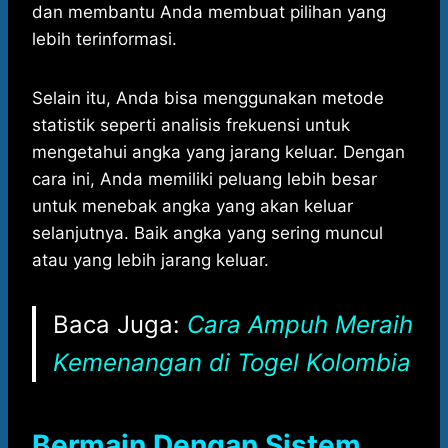
dan membantu Anda membuat pilihan yang
lebih terinformasi.
Selain itu, Anda bisa menggunakan metode
statistik seperti analisis frekuensi untuk
mengetahui angka yang jarang keluar. Dengan
cara ini, Anda memiliki peluang lebih besar
untuk menebak angka yang akan keluar
selanjutnya. Baik angka yang sering muncul
atau yang lebih jarang keluar.
Baca Juga:
Cara Ampuh Meraih
Kemenangan di Togel Kolombia
Bermain Dengan Sistem