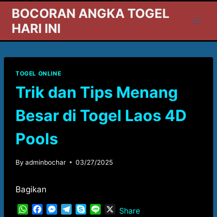
Skip
BOCORAN ANGKA TOGEL
to
HARI INI
content
TOGEL ONLINE
Trik dan Tips Menang
Besar di Togel Laos 4D
Pools
By
adminbochar
03/27/2025
Bagikan
W
F
M
T
S
L
X
Share