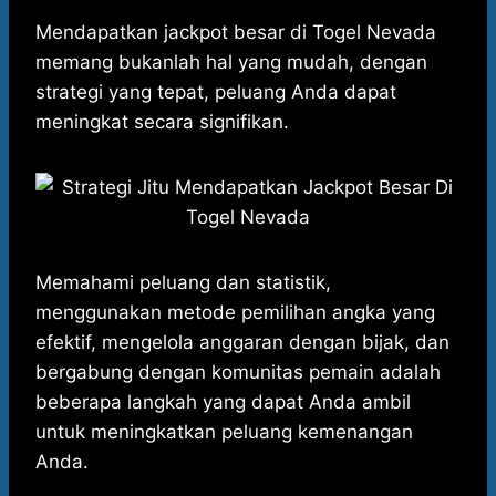
h
a
e
e
k
i
a
c
s
l
y
n
Mendapatkan jackpot besar di Togel Nevada
t
e
s
e
p
e
memang bukanlah hal yang mudah, dengan
s
b
e
g
e
strategi yang tepat, peluang Anda dapat
A
o
n
r
meningkat secara signifikan.
p
o
g
a
p
k
e
m
r
Memahami peluang dan statistik,
menggunakan metode pemilihan angka yang
efektif, mengelola anggaran dengan bijak, dan
bergabung dengan komunitas pemain adalah
beberapa langkah yang dapat Anda ambil
untuk meningkatkan peluang kemenangan
Anda.