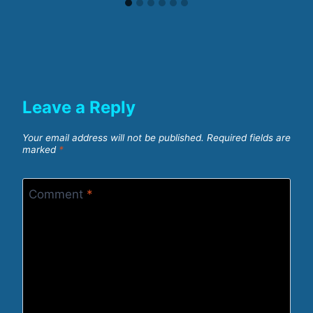
Leave a Reply
Your email address will not be published.
Required fields are
marked
*
Comment
*